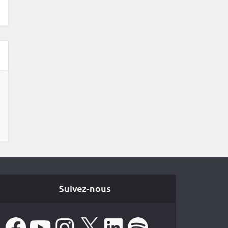
Suivez-nous
Facebook
YouTube
Instagram
X
LinkedIn
Spotify