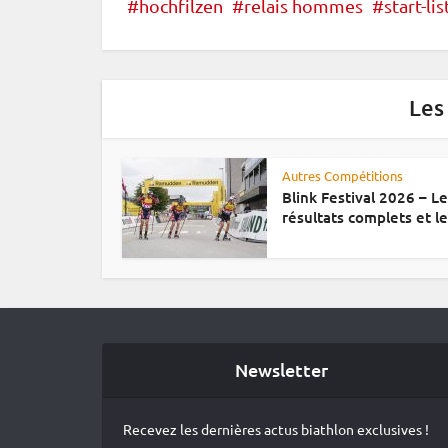
hochfilzen
relais hommes
start-lis
Les
Autres Compétitions
Blink Festival 2026 – L
résultats complets et le.
Newsletter
Recevez les dernières actus biathlon exclusives !