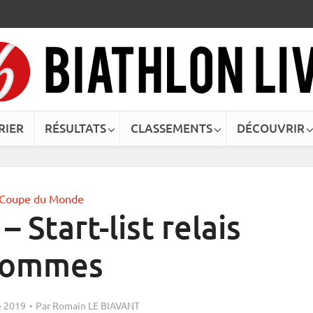
RIER
RÉSULTATS
CLASSEMENTS
DÉCOUVRIR
Coupe du Monde
– Start-list relais
ommes
 2019
Par
Romain LE BIAVANT