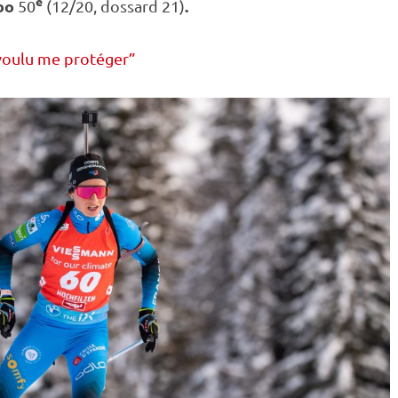
e
bo
.
50
(12/20, dossard 21)
p voulu me protéger”