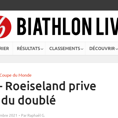
RIER
RÉSULTATS
CLASSEMENTS
DÉCOUVRIR
Coupe du Monde
– Roeiseland prive
 du doublé
mbre 2021
Par
Raphaël G.