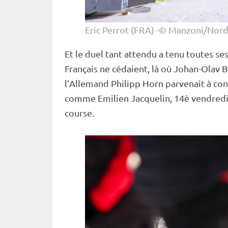
Eric Perrot (FRA) -© Manzoni/Nor
Et le duel tant attendu a tenu toutes s
Français ne cédaient, là où Johan-Olav 
l’Allemand Philipp Horn parvenait à cont
comme Emilien Jacquelin, 14è vendredi et
course.