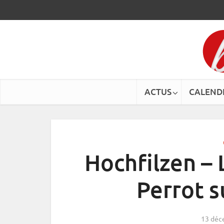
ACTUS
CALEND
Hochfilzen – L
Perrot s
13 déc