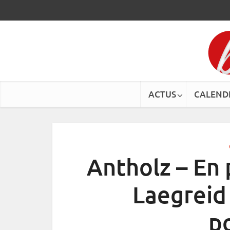
ACTUS
CALEND
Antholz – En 
Laegreid 
p