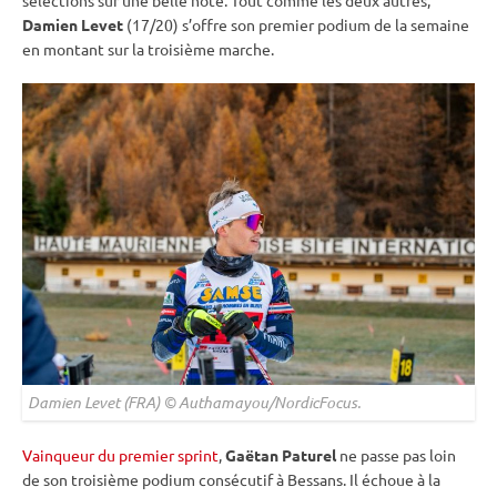
sélections sur une belle note. Tout comme les deux autres,
Damien Levet
(17/20) s’offre son premier podium de la semaine
en montant sur la troisième marche.
Damien Levet (FRA) © Authamayou/NordicFocus.
Vainqueur du premier sprint
,
Gaëtan Paturel
ne passe pas loin
de son troisième podium consécutif à Bessans. Il échoue à la