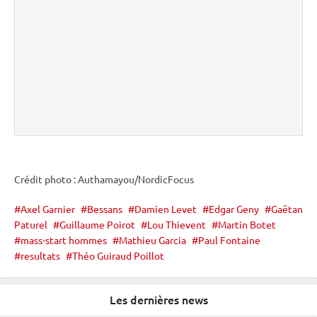
Crédit photo : Authamayou/NordicFocus
Axel Garnier
Bessans
Damien Levet
Edgar Geny
Gaëtan
Paturel
Guillaume Poirot
Lou Thievent
Martin Botet
mass-start hommes
Mathieu Garcia
Paul Fontaine
resultats
Théo Guiraud Poillot
Les dernières news