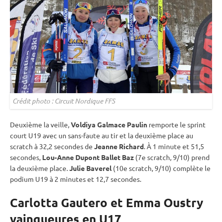
Crédit photo : Circuit Nordique FFS
Deuxième la veille,
Voldiya Galmace Paulin
remporte le
sprint
court U19 avec un sans-faute au tir et la deuxième place au
scratch à 32,2 secondes de
Jeanne Richard
. À 1 minute et 51,5
secondes,
Lou-Anne Dupont Ballet Baz
(7e scratch, 9/10) prend
la deuxième place.
Julie Baverel
(10e scratch, 9/10) complète le
podium U19 à 2 minutes et 12,7 secondes.
Carlotta Gautero et Emma Oustry
vainqueures en U17