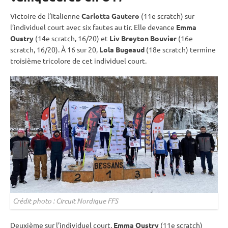
Victoire de l’Italienne
Carlotta Gautero
(11e scratch) sur
l’
individuel
court avec six fautes au tir. Elle devance
Emma
Oustry
(14e scratch, 16/20) et
Liv Breyton Bouvier
(16e
scratch, 16/20). À 16 sur 20,
Lola Bugeaud
(18e scratch) termine
troisième tricolore de cet
individuel
court.
Crédit photo : Circuit Nordique FFS
Deuxième sur l’
individuel
court,
Emma Oustry
(11e scratch)