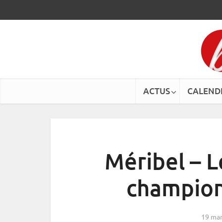
ACTUS
CALEND
Méribel – 
champion
19 mar