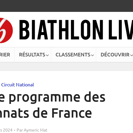
RIER
RÉSULTATS
CLASSEMENTS
DÉCOUVRIR
Circuit National
Le programme des
nats de France
s 2024
Par
Aymeric Mat