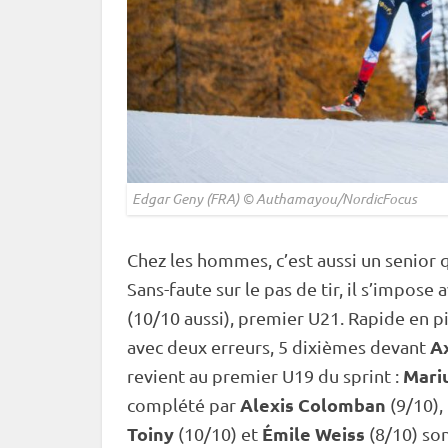
Edgar Geny (FRA) © Authamayou/NordicFocus
Chez les hommes, c’est aussi un senior q
Sans-faute sur le
pas de tir
, il s’impose
(10/10 aussi), premier U21. Rapide en
p
A
avec deux erreurs, 5 dixièmes devant
Mariu
revient au premier U19 du
sprint
:
Alexis Colomban
complété par
(9/10),
Toiny
Émile Weiss
(10/10) et
(8/10) so