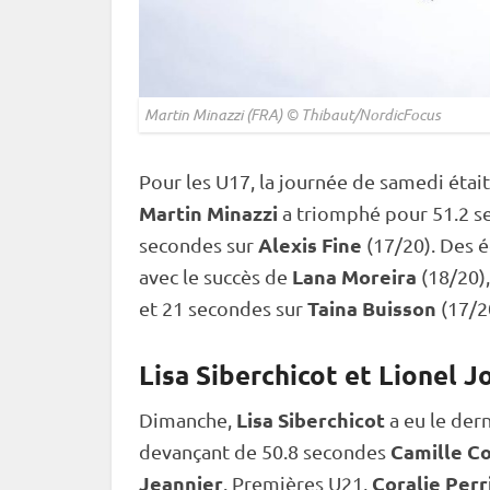
Martin Minazzi (FRA) © Thibaut/NordicFocus
Pour les U17, la journée de samedi étai
Martin Minazzi
a triomphé pour 51.2 s
Alexis Fine
secondes sur
(17/20). Des é
Lana Moreira
avec le succès de
(18/20)
Taina Buisson
et 21 secondes sur
(17/2
Lisa Siberchicot et Lionel J
Lisa Siberchicot
Dimanche,
a eu le dern
Camille C
devançant de 50.8 secondes
Jeannier
Coralie Perr
. Premières U21,