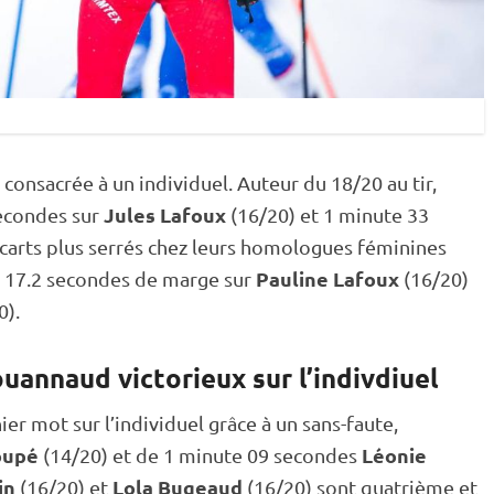
t consacrée à un
individuel
. Auteur du 18/20 au tir,
Jules Lafoux
econdes sur
(16/20) et 1 minute 33
carts plus serrés chez leurs homologues féminines
Pauline Lafoux
, 17.2 secondes de marge sur
(16/20)
0).
ouannaud victorieux sur l’indivdiuel
ier mot sur l’
individuel
grâce à un sans-faute,
oupé
Léonie
(14/20) et de 1 minute 09 secondes
in
Lola Bugeaud
(16/20) et
(16/20) sont quatrième et