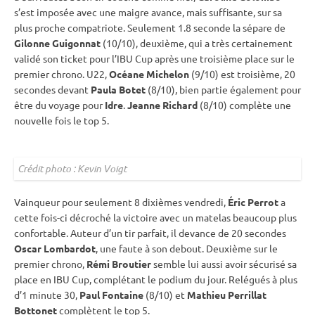
s’est imposée avec une maigre avance, mais suffisante, sur sa
plus proche compatriote. Seulement 1.8 seconde la sépare de
Gilonne Guigonnat
(10/10), deuxième, qui a très certainement
validé son ticket pour l’
IBU
Cup
après une troisième place sur le
premier chrono. U22,
Océane Michelon
(9/10) est troisième, 20
secondes devant
Paula Botet
(8/10), bien partie également pour
être du voyage pour
Idre
.
Jeanne Richard
(8/10) complète une
nouvelle fois le top 5.
Crédit photo : Kevin Voigt
Vainqueur pour seulement 8 dixièmes vendredi,
Éric Perrot
a
cette fois-ci décroché la victoire avec un matelas beaucoup plus
confortable. Auteur d’un tir parfait, il devance de 20 secondes
Oscar Lombardot
, une faute à son
debout
. Deuxième sur le
premier chrono,
Rémi Broutier
semble lui aussi avoir sécurisé sa
place en
IBU
Cup
, complétant le podium du jour. Relégués à plus
d’1 minute 30,
Paul Fontaine
(8/10) et
Mathieu Perrillat
Bottonet
complètent le top 5.