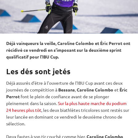
Déjà vainqueurs la veille, Caroline Colombo et Éric Perrot ont
récidivé ce vendredi en s’imposant sur la deuxième
sprint
qualificatif pour l’
IBU
Cup
.
Les dés sont jetés
Déjà assurés d’être à l’ouverture de l’
IBU
Cup
avant ces deux
journées de compétition à
Bessans
,
Caroline Colombo
et
Éric
Perrot
font le plein de confiance avant de se plonger
pleinement dans la saison.
Sur la plus haute marche du podium
24 heures plus tôt
, les deux biathlètes tricolores sont restés sur
leur lancée en dominant ce vendredi le deuxième chrono de
sélection.
Deux fautes à son tir
couché
comme hier,
Caroline Colombo