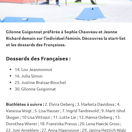
Gilonne Guigonnat préférée à Sophie Chauveau et Jeanne
Richard demain sur l’
individuel
féminin. Découvrez la start-list
et les dossards des Françaises.
Dossards des Françaises :
14. Lou Jeanmonnot
16. Julia Simon
25. Justine Braisaz-Bouchet
30. Gilonne Guigonnat
Biathlètes à suivre :
2. Elvira Oeberg ; 3. Marketa Davidova ; 4.
Vanessa Voigt ; 5. Lisa Hauser ; 7. Ingrid Tandrevold ; 9. Marit Ishol
Skogan ; 10 Lisa Vittozzi ; 11. Lotte Lie ; 12. Hanna Oeberg ; 13.
Dorothea Wierer ; 18. Franziska Preuss ; 20. Lena Haecki Gross ;
22. Juni Arnekleiv ; 27. Anna Magnusson ; 29. Janina Hettich-Walz