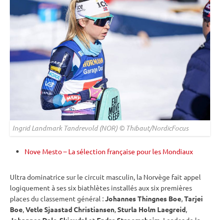
Ingrid Landmark Tandrevold (NOR) © Thibaut/NordicFocus
Nove Mesto – La sélection française pour les Mondiaux
Ultra dominatrice sur le circuit masculin, la Norvège fait appel
logiquement à ses six biathlètes installés aux six premières
places du classement général :
Johannes Thingnes Boe
,
Tarjei
Boe
,
Vetle Sjaastad Christiansen
,
Sturla Holm Laegreid
,
Johannes Dale-Skjevdal
et
Endre Stroemsheim
. Leader de la