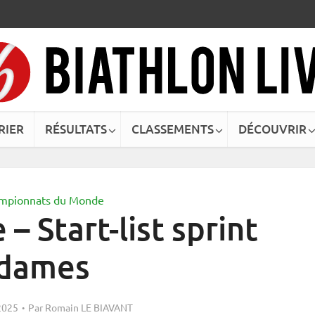
RIER
RÉSULTATS
CLASSEMENTS
DÉCOUVRIR
mpionnats du Monde
– Start-list sprint
dames
2025
Par
Romain LE BIAVANT