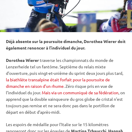
Déjà absente sur la
poursuite
dimanche, Dorothea Wierer doit
également renoncer à l’
individuel
du jour.
Dorothea Wierer
traverse les
championnats du monde
de
Lenzerheide tel un fantôme. Septième du
relais
mixte
d’ouverture, puis vingt-et-unième du
sprint
deux jours plus tard,
la biathlète transalpine était forfait pour la poursuite de
dimanche en raison d’un rhume
. Zéro risque pris en vue de
l’
individuel
du jour.
Mais via un communiqué de sa fédération
, on
apprend que la double vainqueure du gros
globe de cristal
n’est
toujours pas remise et ne sera donc pas dans le portillon de
départ en début d’après-midi.
Les espoirs de médaille pour l’Italie sur le 15 kilomètres
reposeront donc sur les épaules de
Martina Trbaucchi
,
Hannah