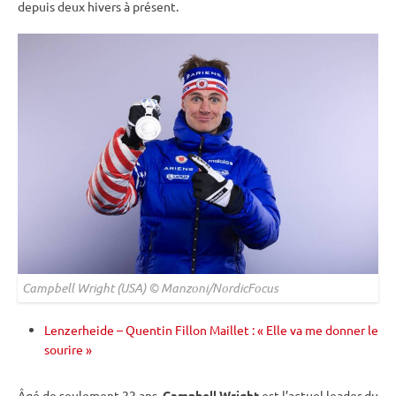
depuis deux hivers à présent.
Campbell Wright (USA) © Manzoni/NordicFocus
Lenzerheide – Quentin Fillon Maillet : « Elle va me donner le
sourire »
Âgé de seulement 22 ans,
Campbell Wright
est l’actuel leader du