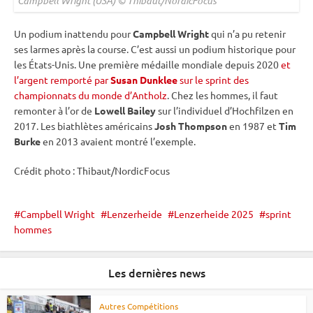
Campbell Wright (USA) © Thibaut/NordicFocus
Un podium inattendu pour
Campbell Wright
qui n’a pu retenir
ses larmes après la course. C’est aussi un podium historique pour
les États-Unis. Une première médaille mondiale depuis 2020
et
l’argent remporté par
Susan Dunklee
sur le sprint des
championnats du monde d’Antholz
. Chez les hommes, il faut
remonter à l’or de
Lowell Bailey
sur l’
individuel
d’
Hochfilzen
en
2017. Les biathlètes américains
Josh Thompson
en 1987 et
Tim
Burke
en 2013 avaient montré l’exemple.
Crédit photo : Thibaut/NordicFocus
Campbell Wright
Lenzerheide
Lenzerheide 2025
sprint
hommes
Les dernières news
Autres Compétitions