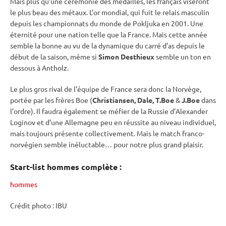
Mais plus qu’une cérémonie des médailles, les français viseront
le plus beau des métaux. L’or mondial, qui fuit le
relais
masculin
depuis les
championnats du monde
de
Pokljuka
en 2001. Une
éternité pour une nation telle que la France. Mais cette année
semble la bonne au vu de la dynamique du carré d’as depuis le
début de la saison, même si
Simon Desthieux
semble un ton en
dessous à Antholz.
Le plus gros rival de l’équipe de France sera donc la Norvège,
portée par les frères Boe (
Christiansen, Dale, T.Boe
&
J.Boe
dans
l’ordre). Il faudra également se méfier de la Russie d’Alexander
Loginov et d’une Allemagne peu en réussite au niveau
individuel
,
mais toujours présente collectivement. Mais le match franco-
norvégien semble inéluctable… pour notre plus grand plaisir.
Start-list hommes complète :
hommes
Crédit photo :
IBU