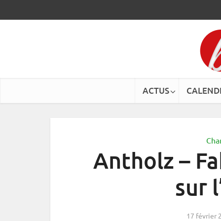
ACTUS
CALEND
Cha
Antholz – Fa
sur 
17 février 