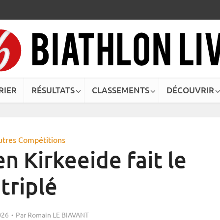
RIER
RÉSULTATS
CLASSEMENTS
DÉCOUVRIR
utres Compétitions
n Kirkeeide fait le
triplé
026
Par
Romain LE BIAVANT