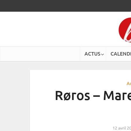
ACTUS
CALEND
A
Røros – Mare
12 avril 2