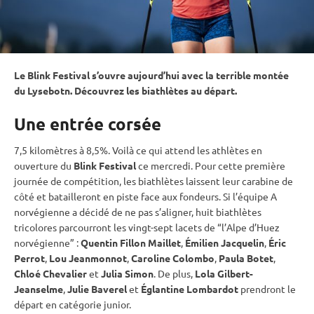
Le Blink Festival s’ouvre aujourd’hui avec la terrible montée
du Lysebotn. Découvrez les biathlètes au départ.
Une entrée corsée
7,5 kilomètres à 8,5%. Voilà ce qui attend les athlètes en
ouverture du
Blink Festival
ce mercredi. Pour cette première
journée de compétition, les biathlètes laissent leur
carabine
de
côté et batailleront en
piste
face aux fondeurs. Si l’équipe A
norvégienne a décidé de ne pas s’aligner, huit biathlètes
tricolores parcourront les vingt-sept lacets de “l’Alpe d’Huez
norvégienne” :
Quentin Fillon Maillet
,
Émilien Jacquelin
,
Éric
Perrot
,
Lou Jeanmonnot
,
Caroline Colombo
,
Paula Botet
,
Chloé Chevalier
et
Julia Simon
. De plus,
Lola Gilbert-
Jeanselme
,
Julie Baverel
et
Églantine Lombardot
prendront le
départ en catégorie junior.