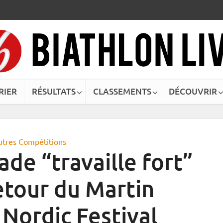
RIER
RÉSULTATS
CLASSEMENTS
DÉCOUVRIR
utres Compétitions
de “travaille fort”
etour du Martin
Nordic Festival