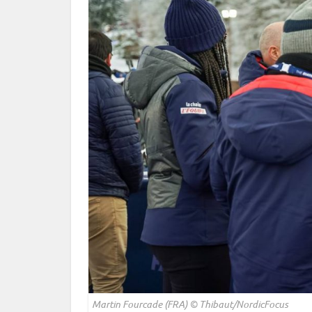
Martin Fourcade (FRA) © Thibaut/NordicFocus