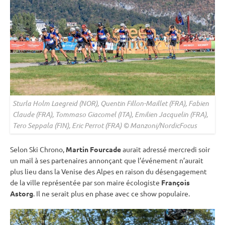
Sturla Holm Laegreid (NOR), Quentin Fillon-Maillet (FRA), Fabien
Claude (FRA), Tommaso Giacomel (ITA), Emilien Jacquelin (FRA),
Tero Seppala (FIN), Eric Perrot (FRA) © Manzoni/NordicFocus
Selon Ski Chrono,
Martin Fourcade
aurait adressé mercredi soir
un mail à ses partenaires annonçant que l’événement n’aurait
plus lieu dans la Venise des Alpes en raison du désengagement
de la ville représentée par son maire écologiste
François
Astorg
. Il ne serait plus en phase avec ce show populaire.