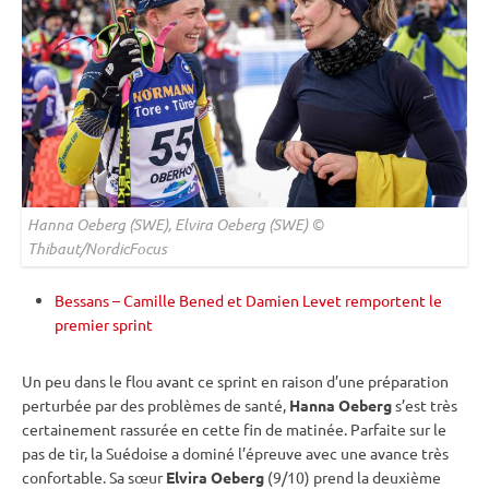
Hanna Oeberg (SWE), Elvira Oeberg (SWE) ©
Thibaut/NordicFocus
Bessans – Camille Bened et Damien Levet remportent le
premier sprint
Un peu dans le flou avant ce
sprint
en raison d’une préparation
perturbée par des problèmes de santé,
Hanna Oeberg
s’est très
certainement rassurée en cette fin de matinée. Parfaite sur le
pas de tir
, la Suédoise a dominé l’épreuve avec une avance très
confortable. Sa sœur
Elvira Oeberg
(9/10) prend la deuxième