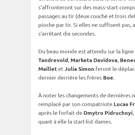
s’affronteront sur des mass-start compo
passages au tir (deux
couché
et trois
de
pioche
par tir. Si elles ne suffisent pas,
s’arrêtant dix secondes.
Du beau monde est attendu sur la ligne
Tandrevold
Marketa Davidova
Bened
,
,
Maillet
Julia Simon
et
feront le déplace
Boe
dernier derrière les frères
.
À noter les changements de dernières 
Lucas F
remplacé par son compatriote
Dmytro Pidruchnyi
après le forfait de
,
quant à elle la start-list dames.