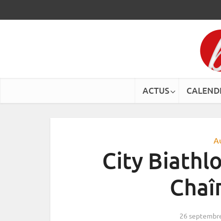
ACTUS
CALEND
A
City Biathlo
Chaî
26 septembr