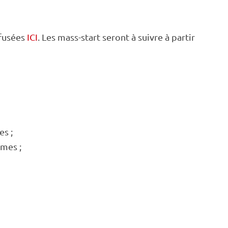
ffusées
ICI
. Les mass-start seront à suivre à partir
es ;
mmes ;