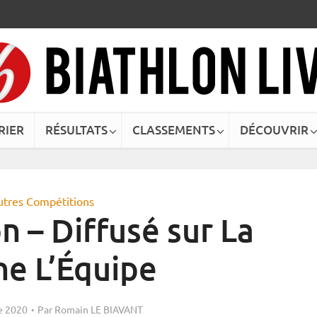
RIER
RÉSULTATS
CLASSEMENTS
DÉCOUVRIR
utres Compétitions
n – Diffusé sur La
ne L’Équipe
e 2020
Par
Romain LE BIAVANT