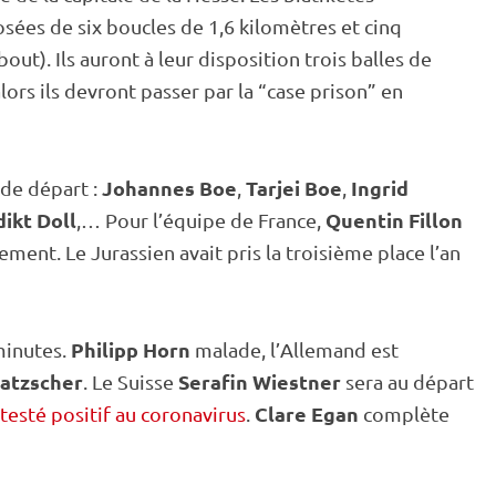
sées de six boucles de 1,6 kilomètres et cinq
bout
). Ils auront à leur disposition trois
balles de
 alors ils devront passer par la “case prison” en
Johannes Boe
Tarjei Boe
Ingrid
 de départ :
,
,
ikt Doll
Quentin Fillon
,… Pour l’équipe de France,
ment. Le Jurassien avait pris la troisième place l’an
Philipp Horn
minutes.
malade, l’Allemand est
ratzscher
Serafin Wiestner
. Le Suisse
sera au départ
Clare Egan
testé positif au coronavirus
.
complète