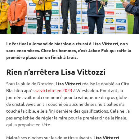
Le festival allemand de biathlon a réussi à Lisa Vittozzi, non
sans encombres. Chez les hommes, c’est Jakov Fak qui rafle la
première place sur un finish à trois.
Rien n’arrêtera Lisa Vittozzi
Sous la pluie de Dresden,
Lisa Vittozzi
réalise le doublé au City
Biathlon après
sa victoire en 2023
à Wiesbaden. Pourtant, la
journée avait mal commencé pour la vainqueure du gros
globe
de cristal
. Avec un tir
couché
où aucune de ses huit balles n’a
touché la
cible
, elle a fini dernière des qualifications. Cela ne l’a
pas empêchée de régler la mire pour le premier tir de la finale,
qui la propulse en tête.
Malgré ses pioches sur les deux tirs suivants,
Lisa Vittozzi