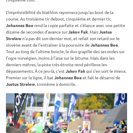
L’imprévisibilité du biathlon rayonnera jusqu’au bout de la
course. Au troisième tir
debout
, cinquième et dernier tir,
Johannes Boe
rend la copie parfaite et s’élance avec une petite
dizaine de secondes d’avance sur
Jakov Fak
. Mais
Justus
Strelow
n’a pas dit son dernier mot, et refait son retard sur le
slovène avant de l’entraîner à la
poursuite
de
Johannes Boe
.
Tout au long de l’ultime boucle, le duo grapille des secondes sur
l’ogre norvégien, moins à l’aise sur le bitume. Mais dans les
derniers mètres, la
piste
très étroite rend périlleux les
dépassements. À ce jeu-là, c’est
Jakov Fak
qui s’en sort le mieux.
Premier sur la ligne, il bat
Johannes Boe
et fait le désarroi de
Justus Strelow
, troisième à domicile.