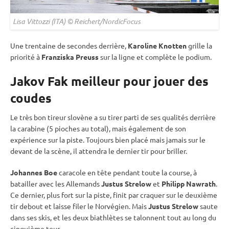
Lisa Vittozzi (ITA) © Reichert/NordicFocus
Une trentaine de secondes derrière,
Karoline Knotten
grille la
priorité à
Franziska Preuss
sur la ligne et complète le podium.
Jakov Fak meilleur pour jouer des
coudes
Le très bon tireur slovène a su tirer parti de ses qualités derrière
la
carabine
(5 pioches au total), mais également de son
expérience sur la
piste
. Toujours bien placé mais jamais sur le
devant de la scène, il attendra le dernier tir pour briller.
Johannes Boe
caracole en tête pendant toute la course, à
batailler avec les Allemands
Justus Strelow
et
Philipp Nawrath
.
Ce dernier, plus fort sur la
piste
, finit par craquer sur le deuxième
tir
debout
et laisse filer le Norvégien. Mais
Justus Strelow
saute
dans ses skis, et les deux biathlètes se talonnent tout au long du
cinquième tour.