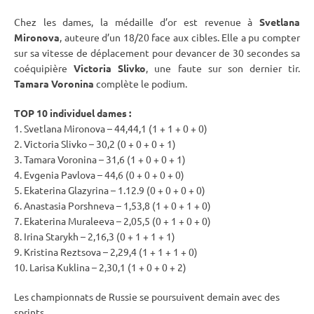
Chez les dames, la médaille d’or est revenue à
Svetlana
Mironova
, auteure d’un 18/20 face aux cibles. Elle a pu compter
sur sa vitesse de déplacement pour devancer de 30 secondes sa
coéquipière
Victoria Slivko
, une faute sur son dernier tir.
Tamara Voronina
complète le podium.
TOP 10
individuel
dames :
1. Svetlana Mironova – 44,44,1 (1 + 1 + 0 + 0)
2. Victoria Slivko – 30,2 (0 + 0 + 0 + 1)
3. Tamara Voronina – 31,6 (1 + 0 + 0 + 1)
4. Evgenia Pavlova – 44,6 (0 + 0 + 0 + 0)
5. Ekaterina Glazyrina – 1.12.9 (0 + 0 + 0 + 0)
6. Anastasia Porshneva – 1,53,8 (1 + 0 + 1 + 0)
7. Ekaterina Muraleeva – 2,05,5 (0 + 1 + 0 + 0)
8. Irina Starykh – 2,16,3 (0 + 1 + 1 + 1)
9. Kristina Reztsova – 2,29,4 (1 + 1 + 1 + 0)
10. Larisa Kuklina – 2,30,1 (1 + 0 + 0 + 2)
Les championnats de Russie se poursuivent demain avec des
sprints.