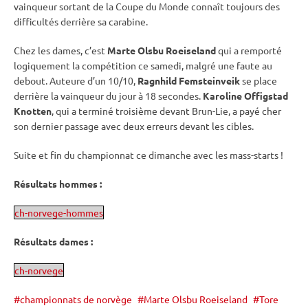
vainqueur sortant de la
Coupe du Monde
connaît toujours des
difficultés derrière sa
carabine
.
Chez les dames, c’est
Marte Olsbu Roeiseland
qui a remporté
logiquement la compétition ce samedi, malgré une faute au
debout
. Auteure d’un 10/10,
Ragnhild Femsteinveik
se place
derrière la vainqueur du jour à 18 secondes.
Karoline Offigstad
Knotten
, qui a terminé troisième devant Brun-Lie, a payé cher
son dernier passage avec deux erreurs devant les cibles.
Suite et fin du championnat ce dimanche avec les mass-starts !
Résultats hommes :
ch-norvege-hommes
Résultats dames :
ch-norvege
championnats de norvège
Marte Olsbu Roeiseland
Tore