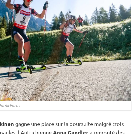
ordicFocus
kkinen
gagne une place sur la
poursuite
malgré trois
Anna Gandler
épaules, l’Autrichienne
a remonté des