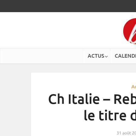
ACTUS
CALEND
A
Ch Italie – Re
le titre
31 août 2