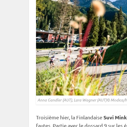
Anna Gandler (AUT), Lara Wagner (AUT)© Modica/N
Suvi Min
Troisième hier, la Finlandaise
fautes. Partie avec le dossard 9 sur les 