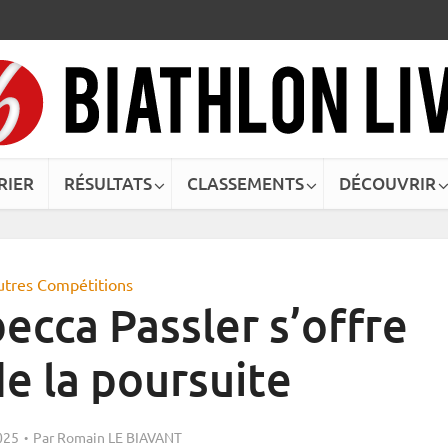
RIER
RÉSULTATS
CLASSEMENTS
DÉCOUVRIR
utres Compétitions
becca Passler s’offre
 de la poursuite
025
Par
Romain LE BIAVANT