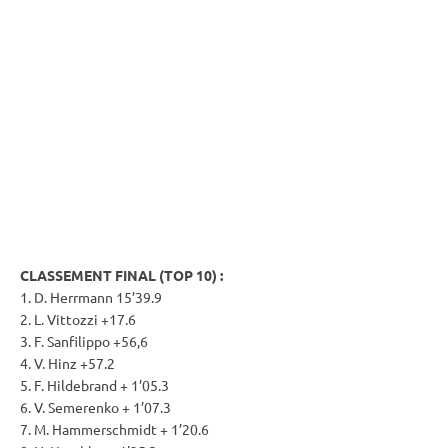
CLASSEMENT FINAL (TOP 10) :
1. D. Herrmann 15’39.9
2. L. Vittozzi +17.6
3. F. Sanfilippo +56,6
4. V. Hinz +57.2
5. F. Hildebrand + 1’05.3
6. V. Semerenko + 1’07.3
7. M. Hammerschmidt + 1’20.6