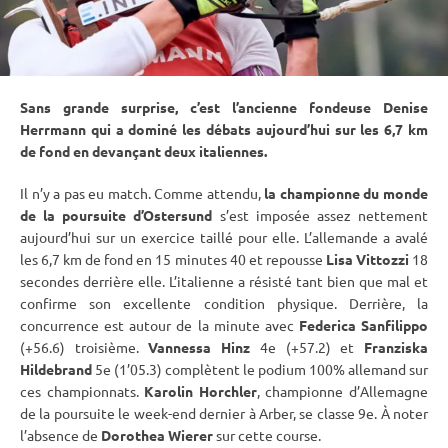
Sans grande surprise, c’est l’ancienne fondeuse Denise
Herrmann qui a dominé les débats aujourd’hui sur les 6,7 km
de fond en devançant deux italiennes.
Il n’y a pas eu match. Comme attendu,
la championne du monde
de la
poursuite
d’
Ostersund
s’est imposée assez nettement
aujourd’hui sur un exercice taillé pour elle. L’allemande a avalé
les 6,7 km de fond en 15 minutes 40 et repousse
Lisa Vittozzi
18
secondes derrière elle. L’italienne a résisté tant bien que mal et
confirme son excellente condition physique. Derrière, la
concurrence est autour de la minute avec
Federica Sanfilippo
(+56.6) troisième.
Vannessa Hinz
4e (+57.2) et
Franziska
Hildebrand
5e (1’05.3) complètent le podium 100% allemand sur
ces championnats.
Karolin Horchler
, championne d’Allemagne
de la
poursuite
le week-end dernier à Arber, se classe 9e. À noter
l’absence de
Dorothea Wierer
sur cette course.