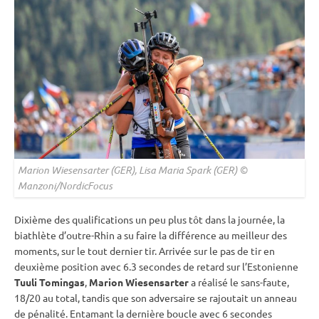
Marion Wiesensarter (GER), Lisa Maria Spark (GER) ©
Manzoni/NordicFocus
Dixième des qualifications un peu plus tôt dans la journée, la
biathlète d’outre-Rhin a su faire la différence au meilleur des
moments, sur le tout dernier tir. Arrivée sur le
pas de tir
en
deuxième position avec 6.3 secondes de retard sur l’Estonienne
Tuuli Tomingas
,
Marion Wiesensarter
a réalisé le sans-faute,
18/20 au total, tandis que son adversaire se rajoutait un
anneau
de
pénalité
. Entamant la dernière boucle avec 6 secondes