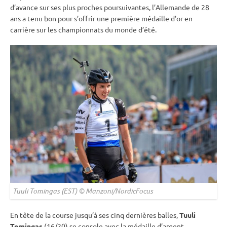
d’avance sur ses plus proches poursuivantes, l’Allemande de 28
ans a tenu bon pour s’offrir une première médaille d’or en
carrière sur les
championnats du monde
d’été.
Tuuli Tomingas (EST) © Manzoni/NordicFocus
En tête de la course jusqu’à ses cinq dernières balles,
Tuuli
Tomingas
(16/20) se console avec la médaille d’argent.