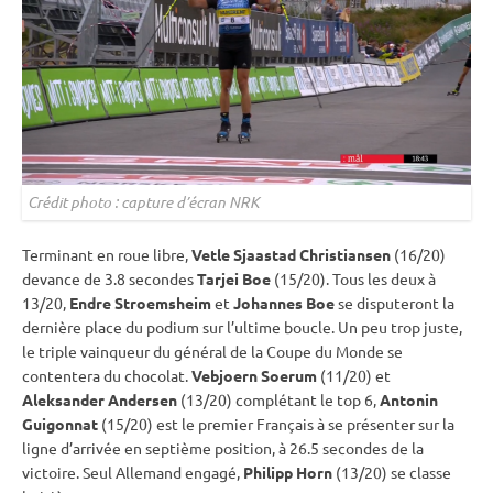
Crédit photo : capture d’écran NRK
Terminant en roue libre,
Vetle Sjaastad Christiansen
(16/20)
devance de 3.8 secondes
Tarjei Boe
(15/20). Tous les deux à
13/20,
Endre Stroemsheim
et
Johannes Boe
se disputeront la
dernière place du podium sur l’ultime boucle. Un peu trop juste,
le triple vainqueur du général de la
Coupe du Monde
se
contentera du chocolat.
Vebjoern Soerum
(11/20) et
Aleksander Andersen
(13/20) complétant le top 6,
Antonin
Guigonnat
(15/20) est le premier Français à se présenter sur la
ligne d’arrivée en septième position, à 26.5 secondes de la
victoire. Seul Allemand engagé,
Philipp Horn
(13/20) se classe