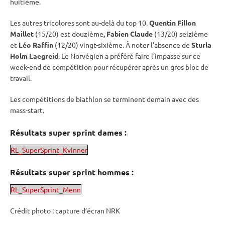
huitième.
Les autres tricolores sont au-delà du top 10.
Quentin Fillon
Maillet
(15/20) est douzième
, Fabien Claude
(13/20) seizième
et
Léo Raffin
(12/20) vingt-sixième. À noter l’absence de
Sturla
Holm Laegreid
. Le Norvégien a préféré faire l’impasse sur ce
week-end de compétition pour récupérer après un gros bloc de
travail.
Les compétitions de biathlon se terminent demain avec des
mass-start.
Résultats
super
sprint
dames :
RL_SuperSprint_Kvinner
Résultats
super
sprint
hommes :
RL_SuperSprint_Menn
Crédit photo : capture d’écran NRK