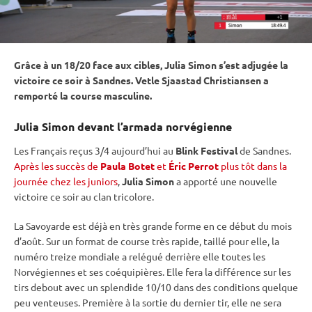
Grâce à un 18/20 face aux cibles, Julia Simon s’est adjugée la
victoire ce soir à Sandnes. Vetle Sjaastad Christiansen a
remporté la course masculine.
Julia Simon devant l’armada norvégienne
Les Français reçus 3/4 aujourd’hui au
Blink Festival
de Sandnes.
Après les succès de
Paula Botet
et
Éric Perrot
plus tôt dans la
journée chez les juniors
,
Julia Simon
a apporté une nouvelle
victoire ce soir au clan tricolore.
La Savoyarde est déjà en très grande forme en ce début du mois
d’août. Sur un format de course très rapide, taillé pour elle, la
numéro treize mondiale a relégué derrière elle toutes les
Norvégiennes et ses coéquipières. Elle fera la différence sur les
tirs
debout
avec un splendide 10/10 dans des conditions quelque
peu venteuses. Première à la sortie du dernier tir, elle ne sera