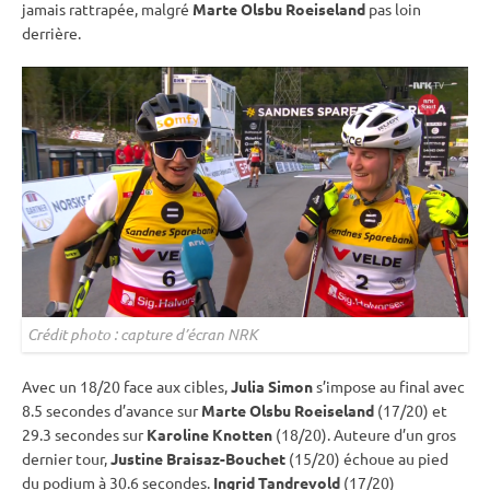
jamais rattrapée, malgré
Marte Olsbu Roeiseland
pas loin
derrière.
Crédit photo : capture d’écran NRK
Avec un 18/20 face aux cibles,
Julia Simon
s’impose au final avec
8.5 secondes d’avance sur
Marte Olsbu Roeiseland
(17/20) et
29.3 secondes sur
Karoline Knotten
(18/20). Auteure d’un gros
dernier tour,
Justine Braisaz-Bouchet
(15/20) échoue au pied
du podium à 30.6 secondes.
Ingrid Tandrevold
(17/20)