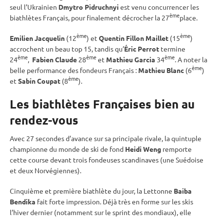
seul l’Ukrainien
Dmytro Pidruchnyi
est venu concurrencer les
ème
biathlètes Français, pour finalement décrocher la 27
place.
ème
ème
Emilien Jacquelin
(12
) et
Quentin Fillon Maillet
(15
)
accrochent un beau top 15, tandis qu’
Éric Perrot
termine
ème
ème
ème
24
,
Fabien Claude
28
et
Mathieu Garcia
34
. A noter la
ème
belle performance des fondeurs Français :
Mathieu Blanc
(6
)
ème
et
Sabin Coupat
(8
).
Les biathlètes Françaises bien au
rendez-vous
Avec 27 secondes d’avance sur sa principale rivale, la quintuple
championne du monde de
ski de fond
Heidi Weng
remporte
cette course devant trois fondeuses scandinaves (une Suédoise
et deux Norvégiennes).
Cinquième et première biathlète du jour, la Lettonne
Baiba
Bendika
fait forte impression. Déjà très en forme sur les skis
l’hiver dernier (notamment sur le
sprint
des mondiaux), elle