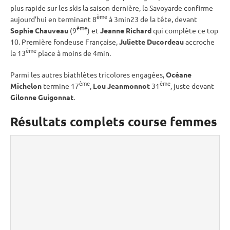
plus rapide sur les skis la saison dernière, la Savoyarde confirme
ème
aujourd’hui en terminant 8
à 3min23 de la tête, devant
ème
Sophie Chauveau
(9
) et
Jeanne Richard
qui complète ce top
10. Première fondeuse Française,
Juliette Ducordeau
accroche
ème
la 13
place à moins de 4min.
Parmi les autres biathlètes tricolores engagées,
Océane
ème
ème
Michelon
termine 17
,
Lou Jeanmonnot
31
, juste devant
Gilonne Guigonnat
.
Résultats complets course femmes