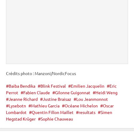
Crédits photo : Manzoni/NordicFocus
Baiba Bendika
Blink Festival
Emilien Jacquelin
Eric
Perrot
Fabien Claude
Gilonne Guigonnat
Heidi Weng
Jeanne Richard
Justine Braisaz
Lou Jeanmonnot
Lysebotn
Mathieu Garcia
Océane Michelon
Oscar
Lombardot
Quentin Fillon Maillet
resultats
Simen
Hegstad Krüger
Sophie Chauveau