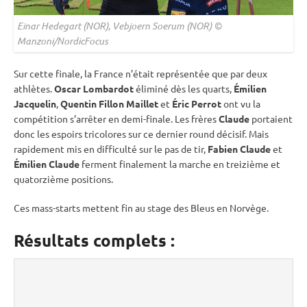
Einar Hedegart (NOR), Vebjoern Soerum (NOR) ©
Manzoni/NordicFocus
Sur cette finale, la France n’était représentée que par deux
athlètes.
Oscar Lombardot
éliminé dès les quarts,
Émilien
Jacquelin
,
Quentin Fillon Maillet
et
Éric Perrot
ont vu la
compétition s’arrêter en demi-finale. Les frères
Claude
portaient
donc les espoirs tricolores sur ce dernier round décisif. Mais
rapidement mis en difficulté sur le
pas de tir
,
Fabien Claude
et
Émilien Claude
ferment finalement la marche en treizième et
quatorzième positions.
Ces mass-starts mettent fin au stage des Bleus en Norvège.
Résultats complets :