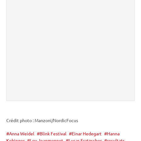
Crédit photo : Manzoni/NordicFocus
Anna Weidel
Blink Festival
Einar Hedegart
Hanna
Kebinger
Lou Jeanmonnot
Lucas Fratzscher
resultats