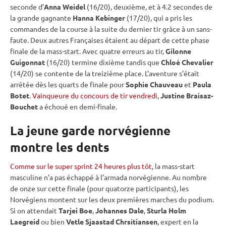
seconde d’
Anna Weidel
(16/20), deuxième, et à 4.2 secondes de
la grande gagnante
Hanna Kebinger
(17/20), qui a pris les
commandes de la course à la suite du dernier tir grâce à un sans-
faute. Deux autres Françaises étaient au départ de cette phase
finale de la mass-start. Avec quatre erreurs au tir,
Gilonne
Guigonnat
(16/20) termine dixième tandis que
Chloé Chevalier
(14/20) se contente de la treizième place. L’aventure s’était
arrêtée dès les quarts de finale pour
Sophie Chauveau
et
Paula
Botet
.
Vainqueure du concours de tir vendredi
,
Justine Braisaz-
Bouchet
a échoué en demi-finale.
La jeune garde norvégienne
montre les dents
Comme sur le super sprint 24 heures plus tôt
, la mass-start
masculine n’a pas échappé à l’armada norvégienne. Au nombre
de onze sur cette finale (pour quatorze participants), les
Norvégiens montent sur les deux premières marches du podium.
Si on attendait
Tarjei Boe
,
Johannes Dale
,
Sturla Holm
Laegreid
ou bien
Vetle Sjaastad Chrsitiansen
, expert en la