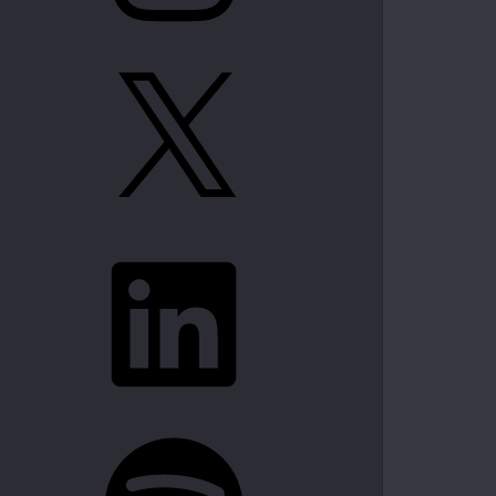
X
LinkedIn
Spotify