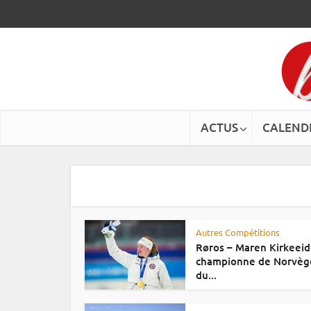
ACTUS
CALEND
Autres Compétitions
Røros – Maren Kirkeei
championne de Norvèg
du...