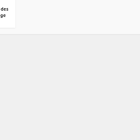
 des
ège