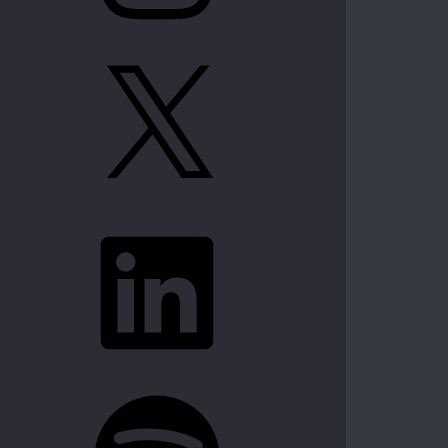
X
LinkedIn
Spotify