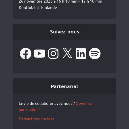
26 novembre 2026 à 16 h 10 min – 17 h 10 min
Kontiolahti, Finlande
Suivez-nous
Facebook
YouTube
Instagram
X
LinkedIn
Spotify
Partenariat
Envie de collaborer avec nous ?
Devenez
partenaire !
Paramètres cookies