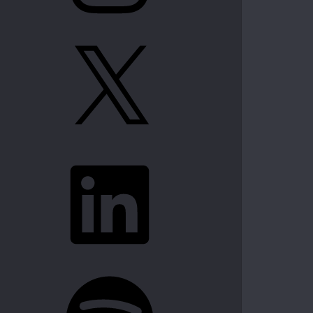
X
LinkedIn
Spotify