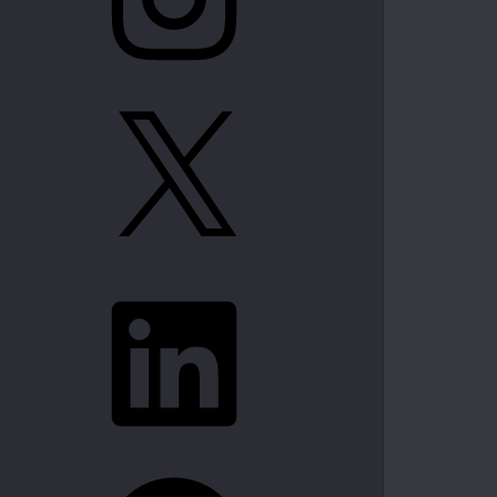
X
LinkedIn
Spotify