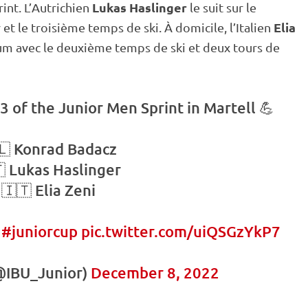
Lukas Haslinger
rint
. L’Autrichien
le suit sur le
Elia
t le troisième temps de ski. À domicile, l’Italien
m avec le deuxième temps de ski et deux tours de
 3 of the Junior Men
Sprint
in Martell 💪
🇱 Konrad Badacz
 Lukas Haslinger
🇮🇹 Elia Zeni
|
#juniorcup
pic.twitter.com/uiQSGzYkP7
IBU_Junior)
December 8, 2022