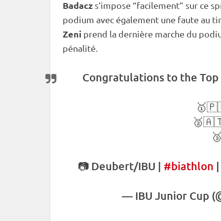
Badacz
s’impose “facilement” sur ce
sp
podium avec également une faute au tir e
Zeni
prend la dernière marche du podiu
pénalité
.
Congratulations to the Top
🥇🇵
🥈🇦
🥉
📷 Deubert/IBU |
#biathlon
—
IBU
Junior Cup
(@