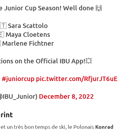
he
Junior Cup
Season! Well done 🙌
🇹 Sara Scattolo
🇪 Maya Cloetens
 Marlene Fichtner
ions on the Official
IBU
App!💥
|
#juniorcup
pic.twitter.com/RfjurJT6uE
IBU_Junior)
December 8, 2022
rint
Konrad
 et un très bon temps de ski, le Polonais