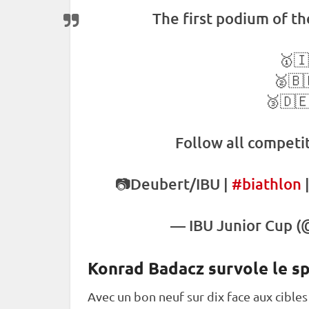
The first podium of t
🥇🇮
🥈🇧
🥉🇩🇪
Follow all competit
📷Deubert/IBU |
#biathlon
—
IBU
Junior Cup
(@
Konrad Badacz survole le sp
Avec un bon neuf sur dix face aux cibles