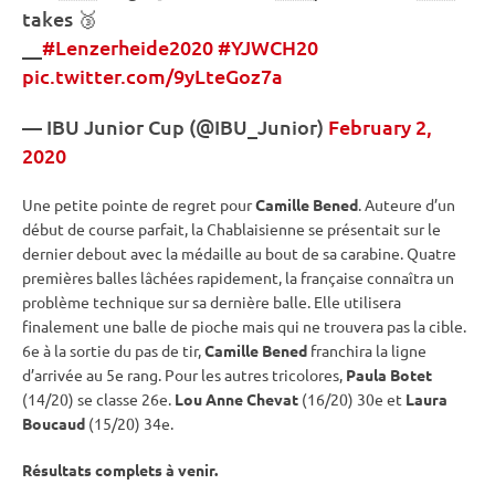
takes 🥉
__
#Lenzerheide2020
#YJWCH20
pic.twitter.com/9yLteGoz7a
—
IBU
Junior Cup
(@IBU_Junior)
February 2,
2020
Une petite pointe de regret pour
Camille Bened
. Auteure d’un
début de course parfait, la Chablaisienne se présentait sur le
dernier
debout
avec la médaille au bout de sa
carabine
. Quatre
premières balles lâchées rapidement, la française connaîtra un
problème technique sur sa dernière balle. Elle utilisera
finalement une balle de pioche mais qui ne trouvera pas la
cible
.
6e à la sortie du
pas de tir
,
Camille Bened
franchira la ligne
d’arrivée au 5e rang. Pour les autres tricolores,
Paula Botet
(14/20) se classe 26e.
Lou Anne Chevat
(16/20) 30e et
Laura
Boucaud
(15/20) 34e.
Résultats complets à venir.