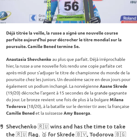
Déjà titrée la veille, la russe a signé une nouvelle course
parfaite aujourd’hui pour décrocher le titre mondial sur la
poursuite
. Camille Bened termine 5e.
Anastasia Shevchenko
au plus que parfait. Déjà irréprochable
hier, la russe a une nouvelle fois rendu une copie parfaite cet
après-midi pour s’adjuger le titre de championne du monde de la
poursuite
chez les juniors. Un deuxième sacre en deux jours pour
également un podium inchangé. La norvégienne
Aasne Skrede
(19/20) décroche l’argent à 15 secondes de la grande gagnante
du jour. Le bronze revient une fois de plus à la bulgare
Milena
Todorova
(18/20), à la bataille sur le dernier tir avec la française
Camille Bened
et la suissesse
Amy Baserga
.
Shevchenko 🇷🇺 wins and has the time to take
the 🇷🇺 flag. 🥈 for Skrede 🇧🇻, Todorova 🇧🇬