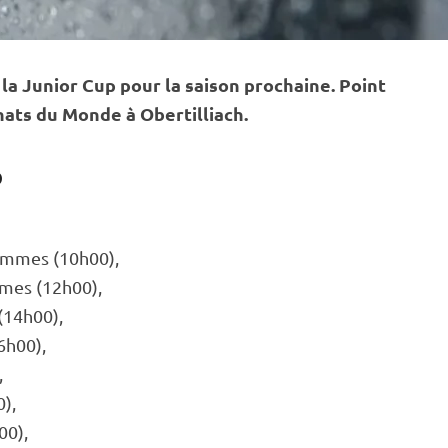
 la
Junior Cup
pour la saison prochaine. Point
ats du Monde
à Obertilliach.
p
ommes (10h00),
ames (12h00),
(14h00),
6h00),
,
),
00),