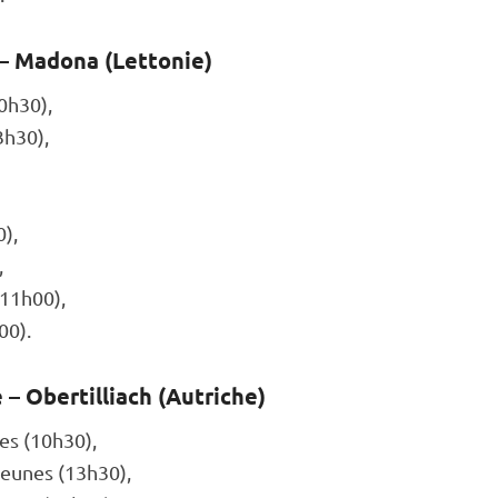
 – Madona (Lettonie)
h30),
h30),
),
,
11h00),
00).
e
– Obertilliach (Autriche)
s (10h30),
eunes (13h30),