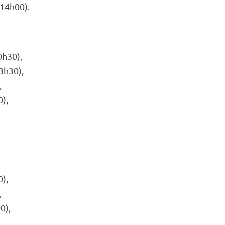
14h00).
h30),
h30),
,
),
),
,
0),
.