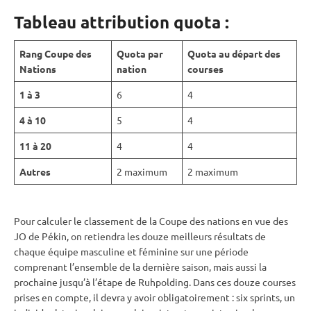
Tableau attribution quota :
Rang Coupe des
Quota par
Quota au départ des
Nations
nation
courses
1 à 3
6
4
4 à 10
5
4
11 à 20
4
4
Autres
2 maximum
2 maximum
Pour calculer le classement de la Coupe des nations en vue des
JO de Pékin, on retiendra les douze meilleurs résultats de
chaque équipe masculine et féminine sur une période
comprenant l’ensemble de la dernière saison, mais aussi la
prochaine jusqu’à l’étape de
Ruhpolding
. Dans ces douze courses
prises en compte, il devra y avoir obligatoirement : six sprints, un