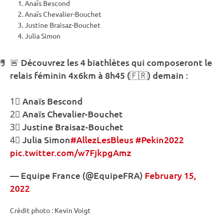
Anaïs Bescond
Anaïs Chevalier-Bouchet
Justine Braisaz-Bouchet
Julia Simon
🚨 Découvrez les 4 biathlètes qui composeront le
relais
féminin 4x6km à 8h45 (🇫🇷) demain :
1⃣ Anaïs Bescond
2⃣ Anaïs Chevalier-Bouchet
3⃣ Justine Braisaz-Bouchet
4⃣ Julia Simon
#AllezLesBleus
#Pekin2022
pic.twitter.com/w7FjkpgAmz
— Equipe France (@EquipeFRA)
February 15,
2022
Crédit photo : Kevin Voigt