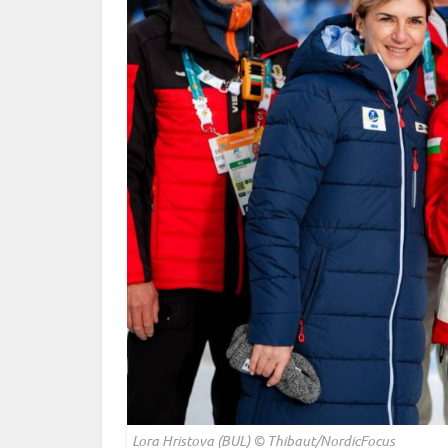
Lora Hristova (BUL) © Thibaut/NordicFocus