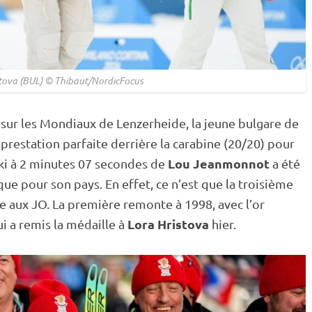
stova (BUL) © Thibaut/NordicFocus
 sur les Mondiaux de Lenzerheide, la jeune bulgare de
e prestation parfaite derrière la
carabine
(20/20) pour
Lou Jeanmonnot
ki à 2 minutes 07 secondes de
a été
que pour son pays. En effet, ce n’est que la troisième
e aux JO. La première remonte à 1998, avec l’or
Lora Hristova
i a remis la médaille à
hier.