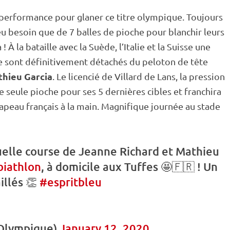
 performance pour glaner ce titre olympique. Toujours
 eu besoin que de 7
balles de pioche
pour blanchir leurs
 ! À la bataille avec la Suède, l’Italie et la Suisse une
 se sont définitivement détachés du peloton de tête
hieu Garcia
. Le licencié de Villard de Lans, la pression
e seule pioche pour ses 5 dernières cibles et franchira
rapeau français à la main. Magnifique journée au stade
elle course de Jeanne Richard et Mathieu
biathlon
, à domicile aux Tuffes 🤩🇫🇷 ! Un
illés 👏
#espritbleu
Olympique)
January 12, 2020