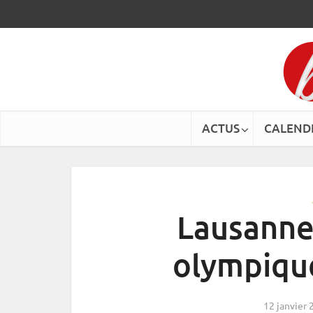
ACTUS
CALEND
Lausanne 
olympique
12 janvier