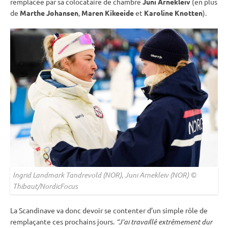
remplacée par sa colocataire de chambre
Juni Arnekleiv
(en plus
de
Marthe Johansen
,
Maren Kikeeide
et
Karoline Knotten
).
Ingrid Landmark Tandrevold (NOR), Juni Arnekleiv (NOR) ©
Thibaut/NordicFocus
La Scandinave va donc devoir se contenter d’un simple rôle de
remplaçante ces prochains jours.
“J’ai travaillé extrêmement dur