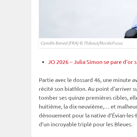
Camille Bened (FRA) © Thibaut/NordicFocus
JO 2026 – Julia Simon se pare d’or 
Partie avec le dossard 46, une minute a
récité son biathlon. Au point d’arriver su
tomber ses quinze premières cibles, elle 
huitième, la dix-neuvième,… et malheure
dénouement pour la native d’Évian-les-
d’un incroyable triplé pour les Bleues.