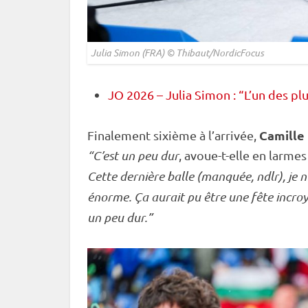
Julia Simon (FRA) © Thibaut/NordicFocus
JO 2026 – Julia Simon : “L’un des pl
Camille
Finalement sixième à l’arrivée,
“C’est un peu dur
, avoue-t-elle en larme
Cette dernière balle (manquée, ndlr), je n
énorme. Ça aurait pu être une fête incroya
un peu dur.”