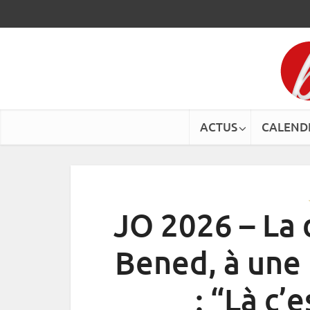
ACTUS
CALEND
JO 2026 – La 
Bened, à une 
: “Là c’