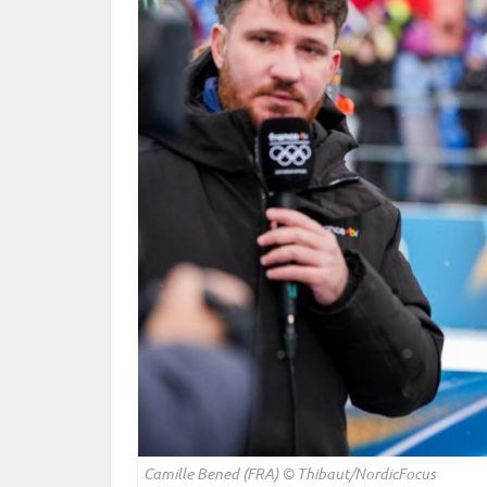
Camille Bened (FRA) © Thibaut/NordicFocus