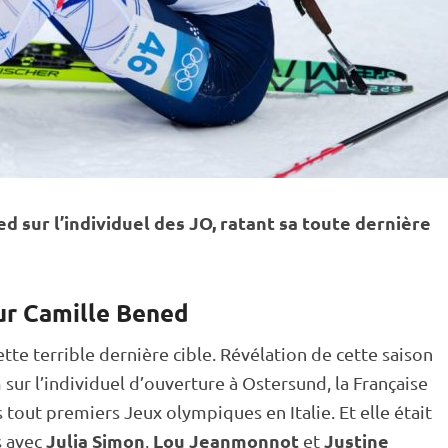
 sur l’
individuel
des JO, ratant sa toute dernière
ur Camille Bened
cette terrible dernière
cible
. Révélation de cette saison
sur l’
individuel
d’ouverture à
Ostersund
, la Française
es tout premiers
Jeux olympiques
en Italie. Et elle était
Julia Simon
Lou Jeanmonnot
Justine
s avec
,
et