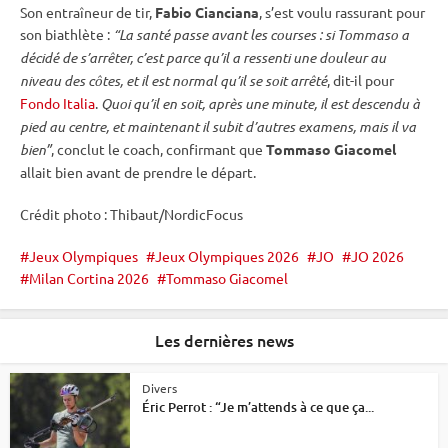
Son entraîneur de tir,
Fabio Cianciana
, s’est voulu rassurant pour
son biathlète :
“La santé passe avant les courses : si Tommaso a
décidé de s’arrêter, c’est parce qu’il a ressenti une douleur au
niveau des côtes, et il est normal qu’il se soit arrêté
, dit-il pour
Fondo Italia
.
Quoi qu’il en soit, après une minute, il est descendu à
pied au centre, et maintenant il subit d’autres examens, mais il va
bien”
, conclut le coach, confirmant que
Tommaso Giacomel
allait bien avant de prendre le départ.
Crédit photo : Thibaut/NordicFocus
Jeux Olympiques
Jeux Olympiques 2026
JO
JO 2026
Milan Cortina 2026
Tommaso Giacomel
Les dernières news
Divers
Éric Perrot : “Je m’attends à ce que ça...