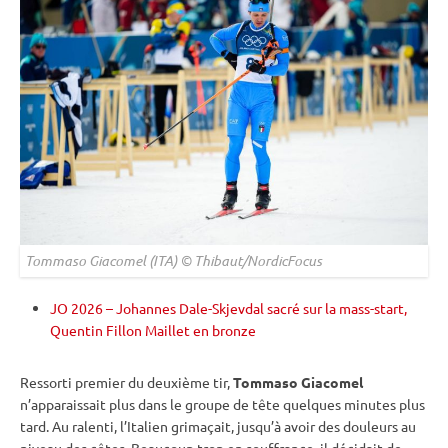
Tommaso Giacomel (ITA) © Thibaut/NordicFocus
JO 2026 – Johannes Dale-Skjevdal sacré sur la mass-start,
Quentin Fillon Maillet en bronze
Ressorti premier du deuxième tir,
Tommaso Giacomel
n’apparaissait plus dans le groupe de tête quelques minutes plus
tard. Au ralenti, l’Italien grimaçait, jusqu’à avoir des douleurs au
niveau des côtes. Beaucoup trop en souffrance, il décidait de