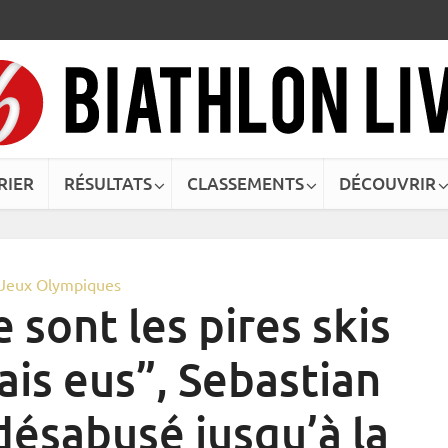
RIER
RÉSULTATS
CLASSEMENTS
DÉCOUVRIR
Jeux Olympiques
 sont les pires skis
ais eus”, Sebastian
ésabusé jusqu’à la