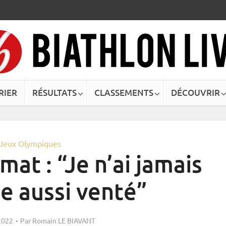
RIER
RÉSULTATS
CLASSEMENTS
DÉCOUVRIR
Jeux Olympiques
at : “Je n’ai jamais
te aussi venté”
 2022
Par
Romain LE BIAVANT