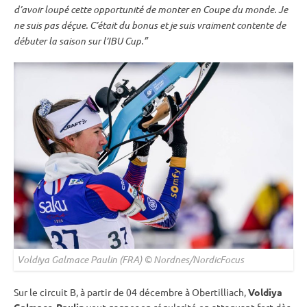
d’avoir loupé cette opportunité de monter en
Coupe du monde
. Je
ne suis pas déçue. C’était du bonus et je suis vraiment contente de
débuter la saison sur l’
IBU
Cup
.”
Voldiya Galmace Paulin (FRA) © Nordnes/NordicFocus
Sur le circuit B, à partir de 04 décembre à Obertilliach,
Voldiya
Galmace-Paulin
veut gagner en régularité en attaquant fort dès