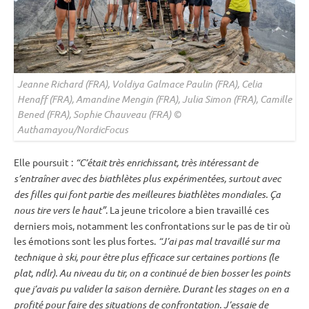
Jeanne Richard (FRA), Voldiya Galmace Paulin (FRA), Celia
Henaff (FRA), Amandine Mengin (FRA), Julia Simon (FRA), Camille
Bened (FRA), Sophie Chauveau (FRA) ©
Authamayou/NordicFocus
Elle poursuit :
“C’était très enrichissant, très intéressant de
s’entraîner avec des biathlètes plus expérimentées, surtout avec
des filles qui font partie des meilleures biathlètes mondiales. Ça
nous tire vers le haut”
. La jeune tricolore a bien travaillé ces
derniers mois, notamment les confrontations sur le
pas de tir
où
les émotions sont les plus fortes.
“J’ai pas mal travaillé sur ma
technique à ski, pour être plus efficace sur certaines portions (le
plat, ndlr). Au niveau du tir, on a continué de bien bosser les points
que j’avais pu valider la saison dernière. Durant les stages on en a
profité pour faire des situations de confrontation. J’essaie de